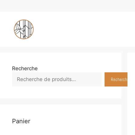
Aller
au
contenu
Recherche
Recherche
Panier