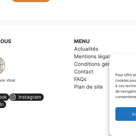
NOUS
MENU
Actualités
Mentions légales
Conditions générales de 
Contact
Pour offrir 
FAQs
cookies pour
à ces techn
Plan de site
de navigatio
ook
Instagram
consentement
In
Ac