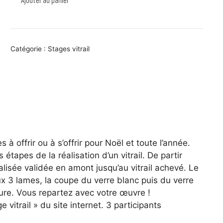
Ajouter au panier
de
*NOUVEAU*
-
Bon
Catégorie :
Stages vitrail
cadeau
"Initiation
au
vitrail"
-
8
heures
 à offrir ou à s’offrir pour Noël et toute l’année.
 étapes de la réalisation d’un vitrail. De partir
sée validée en amont jusqu’au vitrail achevé. Le
ux 3 lames, la coupe du verre blanc puis du verre
dure. Vous repartez avec votre œuvre !
vitrail » du site internet. 3 participants