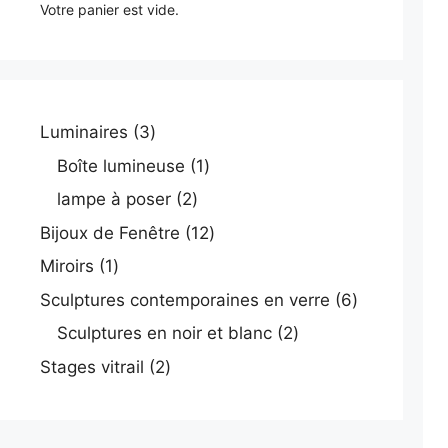
Votre panier est vide.
3
Luminaires
3
produits
1
Boîte lumineuse
1
produit
2
lampe à poser
2
produits
12
Bijoux de Fenêtre
12
produits
1
Miroirs
1
produit
6
Sculptures contemporaines en verre
6
produits
2
Sculptures en noir et blanc
2
produits
2
Stages vitrail
2
produits